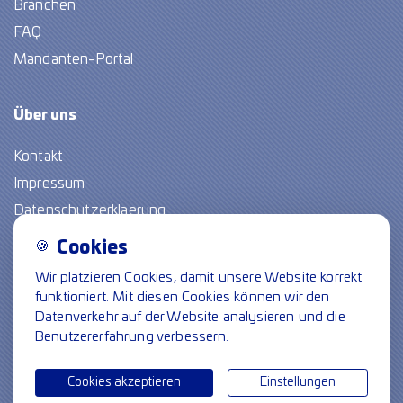
Branchen
FAQ
Mandanten-Portal
Über
uns
Kontakt
Impressum
Datenschutzerklaerung
🍪
Cookies
Freie Stellen
Wir platzieren Cookies, damit unsere Website korrekt
funktioniert. Mit diesen Cookies können wir den
Folge uns
Datenverkehr auf der Website analysieren und die
Benutzererfahrung verbessern.
Cookie-Einstellungen
© Spiegel crossmedia communicatie
Cookies akzeptieren
Einstellungen