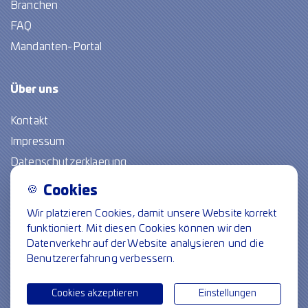
Branchen
FAQ
Mandanten-Portal
Über
uns
Kontakt
Impressum
Datenschutzerklaerung
🍪
Cookies
Freie Stellen
Wir platzieren Cookies, damit unsere Website korrekt
funktioniert. Mit diesen Cookies können wir den
Folge uns
Datenverkehr auf der Website analysieren und die
Benutzererfahrung verbessern.
Cookie-Einstellungen
© Spiegel crossmedia communicatie
Cookies akzeptieren
Einstellungen