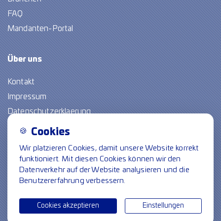
FAQ
Mandanten-Portal
Über
uns
Kontakt
Impressum
Datenschutzerklaerung
🍪
Cookies
Freie Stellen
Wir platzieren Cookies, damit unsere Website korrekt
funktioniert. Mit diesen Cookies können wir den
Folge uns
Datenverkehr auf der Website analysieren und die
Benutzererfahrung verbessern.
Cookie-Einstellungen
© Spiegel crossmedia communicatie
Cookies akzeptieren
Einstellungen