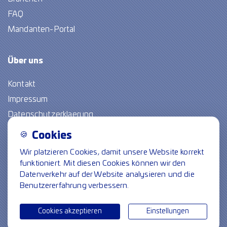
FAQ
Mandanten-Portal
Über
uns
Kontakt
Impressum
Datenschutzerklaerung
🍪
Cookies
Freie Stellen
Wir platzieren Cookies, damit unsere Website korrekt
funktioniert. Mit diesen Cookies können wir den
Folge uns
Datenverkehr auf der Website analysieren und die
Benutzererfahrung verbessern.
Cookie-Einstellungen
© Spiegel crossmedia communicatie
Cookies akzeptieren
Einstellungen