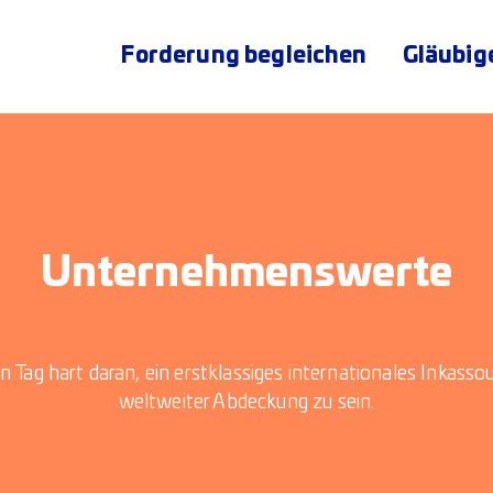
Forderung begleichen
Gläubig
Unternehmenswerte
en Tag hart daran, ein erstklassiges internationales Inkas
weltweiter Abdeckung zu sein.